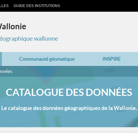
LLES
GUIDE DES INSTITUTIONS
Wallonie
 géographique wallonne
Communauté géomatique
INSPIRE
onnées
CATALOGUE DES DONNÉES
Le catalogue des données géographiques de la Wallonie.