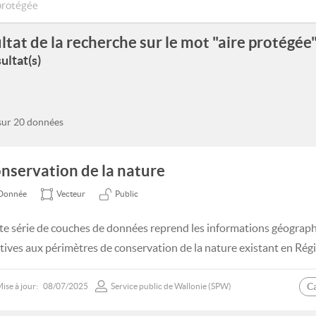
ltat de la recherche sur le mot "aire protégée
ultat(s)
 sur 20 données
nservation de la nature
Donnée
Vecteur
Public
te série de couches de données reprend les informations géogra
atives aux périmètres de conservation de la nature existant en Rég
C
ise à jour:
08/07/2025
Service public de Wallonie (SPW)