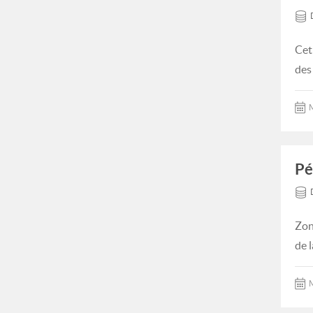
Cet
des
M
Pé
Zon
de 
M