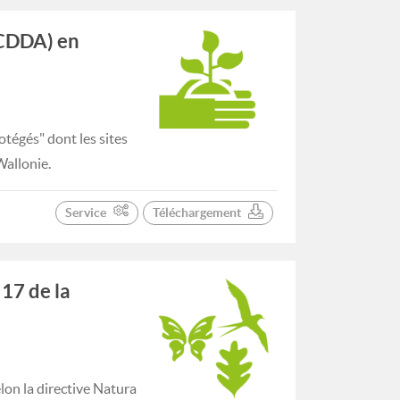
(CDDA) en
tégés" dont les sites
Wallonie.
Service
Téléchargement
 17 de la
lon la directive Natura