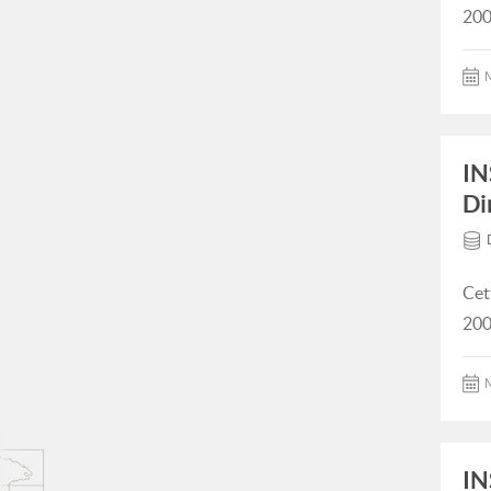
200
M
IN
Di
Cet
200
M
IN