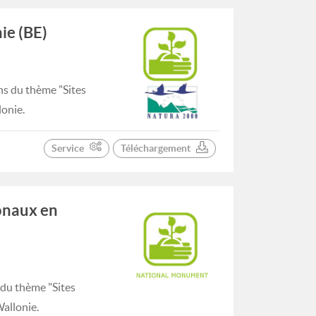
ie (BE)
ns du thème "Sites
lonie.
Service
Téléchargement
onaux en
 du thème "Sites
allonie.