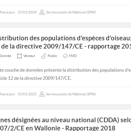
ise à jour:
31/01/2024
Service public de Wallonie (SPW)
stribution des populations d'espèces d'oiseaux 
 de la directive 2009/147/CE - rapportage 20
Donnée
Vecteur
Public
HVD
te couche de données présente la distribution des populations d'e
rticle 12 de la directive 2009/147/CE.
ise à jour:
01/01/2025
Service public de Wallonie (SPW)
nes désignées au niveau national (CDDA) selo
07/2/CE en Wallonie - Rapportage 2018