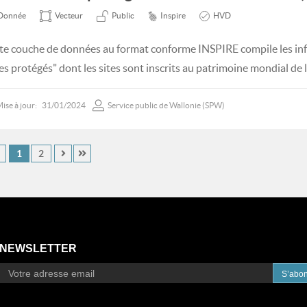
Donnée
Vecteur
Public
Inspire
HVD
te couche de données au format conforme INSPIRE compile les i
tes protégés" dont les sites sont inscrits au patrimoine mondial d
ise à jour:
31/01/2024
Service public de Wallonie (SPW)
1
2
NEWSLETTER
S’abo