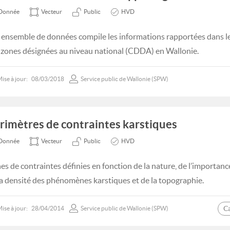
Donnée
Vecteur
Public
HVD
 ensemble de données compile les informations rapportées dans le 
 zones désignées au niveau national (CDDA) en Wallonie.
ise à jour:
08/03/2018
Service public de Wallonie (SPW)
rimètres de contraintes karstiques
Donnée
Vecteur
Public
HVD
es de contraintes définies en fonction de la nature, de l’importance
la densité des phénomènes karstiques et de la topographie.
C
ise à jour:
28/04/2014
Service public de Wallonie (SPW)