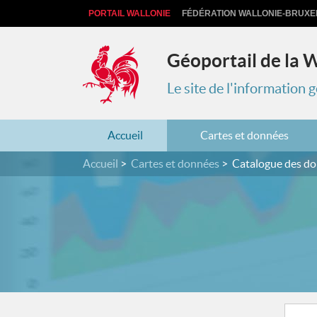
PORTAIL WALLONIE
FÉDÉRATION WALLONIE-BRUXE
Géoportail de la 
Le site de l'information
Accueil
Cartes et données
Accueil
Cartes et données
Catalogue des d