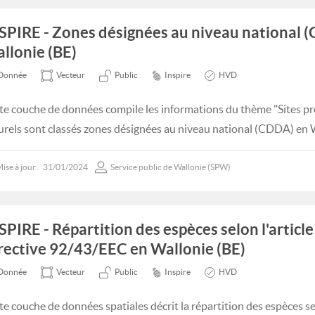
SPIRE - Zones désignées au niveau national 
llonie (BE)
Donnée
Vecteur
Public
Inspire
HVD
te couche de données compile les informations du thème "Sites pro
urels sont classés zones désignées au niveau national (CDDA) en 
ise à jour:
31/01/2024
Service public de Wallonie (SPW)
SPIRE - Répartition des espèces selon l'article
rective 92/43/EEC en Wallonie (BE)
Donnée
Vecteur
Public
Inspire
HVD
te couche de données spatiales décrit la répartition des espèces se