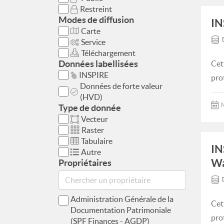
Restreint
Modes de diffusion
IN
Carte
Service
Téléchargement
Données labellisées
Cet
INSPIRE
pro
Données de forte valeur
(HVD)
M
Type de donnée
Vecteur
Raster
Tabulaire
IN
Autre
Wa
Propriétaires
Administration Générale de la
Cet
Documentation Patrimoniale
pro
(SPF Finances - AGDP)