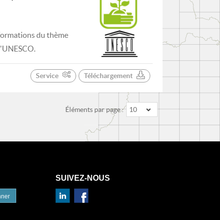
nformations du thème
e l'UNESCO.
Service
Téléchargement
Éléments par page :
10
SUIVEZ-NOUS
nner