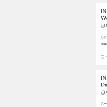
IN
Wa
Cet
nat
M
IN
Di
Cet