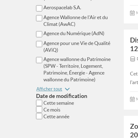
Aerospacelab S.A.
M
Agence Wallonne de l'Air et du
Climat (AwAC)
Agence du Numérique (AdN)
Di
Agence pour une Vie de Qualité
12
(AViQ)
Agence wallonne du Patrimoine
(SPW - Territoire, Logement,
Patrimoine, Énergie - Agence
Cet
wallonne du Patrimoine)
l'a
Afficher tout
Date de modification
M
Cette semaine
Ce mois
Cette année
Zo
20