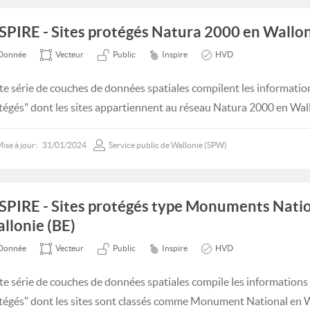
SPIRE - Sites protégés Natura 2000 en Wallon
Donnée
Vecteur
Public
Inspire
HVD
te série de couches de données spatiales compilent les informatio
tégés" dont les sites appartiennent au réseau Natura 2000 en Wal
ise à jour:
31/01/2024
Service public de Wallonie (SPW)
SPIRE - Sites protégés type Monuments Nati
llonie (BE)
Donnée
Vecteur
Public
Inspire
HVD
te série de couches de données spatiales compile les informations
tégés" dont les sites sont classés comme Monument National en W