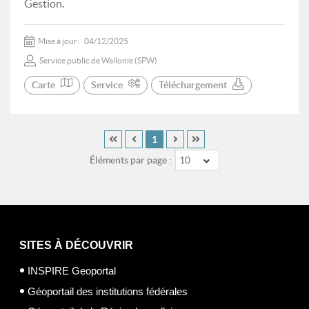
Gestion.
Mise à jour:
04/12/2025
Service public de Wallonie (SPW)
Carte
Service
Téléchargement
1
Éléments par page :
10
SITES À DÉCOUVRIR
INSPIRE Geoportal
Géoportail des institutions fédérales