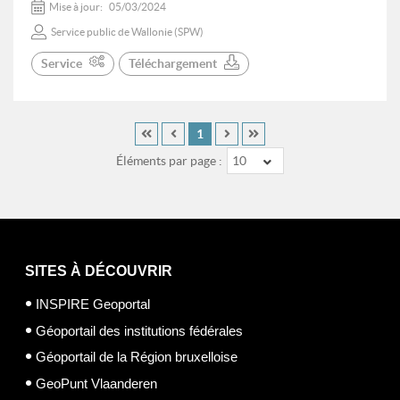
Mise à jour:
05/03/2024
Service public de Wallonie (SPW)
Service
Téléchargement
1
Éléments par page :
10
SITES À DÉCOUVRIR
INSPIRE Geoportal
Géoportail des institutions fédérales
Géoportail de la Région bruxelloise
GeoPunt Vlaanderen