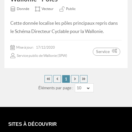
Donnée
Vecteur
Public
Cette donnée localise les pôles principaux repris dans
le Schéma Directeur Cyclable pour la Wallonie.
Mise à jour:
17/12/2020
Service
Service public de Wallonie (SPW)
1
Éléments par page :
10
SITES À DÉCOUVRIR