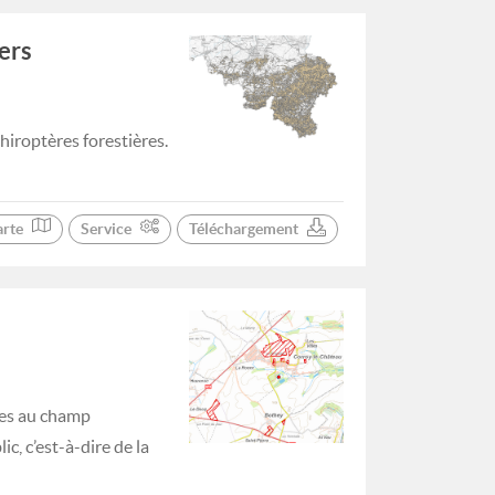
ers
hiroptères forestières.
arte
Service
Téléchargement
res au champ
c, c’est-à-dire de la