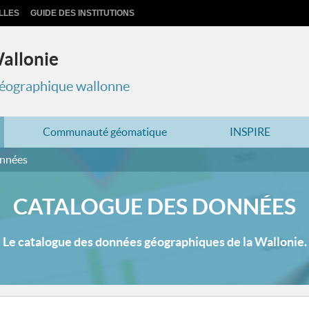
LLES
GUIDE DES INSTITUTIONS
Wallonie
 géographique wallonne
Communauté géomatique
INSPIRE
onnées
CATALOGUE DES DONNÉES
Le catalogue des données géographiques de la Wallonie.