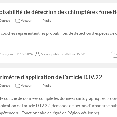
obabilité de détection des chiroptères foresti
Donnée
Vecteur
Public
 couches représentent les probabilités de détection d'espèces de c
C
ise à jour:
01/09/2024
Service public de Wallonie (SPW)
rimètre d’application de l’article D.IV.22
Donnée
Vecteur
Public
te couche de données compile les données cartographiques prop
pplication de l’article D·IV·22 (demande de permis d’urbanisme publi
pétence du Fonctionnaire délégué en Région Wallonne).