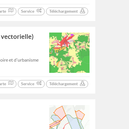
arte
Service
Téléchargement
vectorielle)
toire et d'urbanisme
arte
Service
Téléchargement