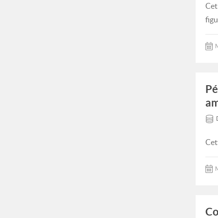
Cet
fig
M
Pé
am
Cet
M
Co