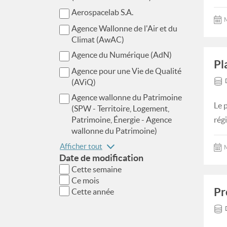
Aerospacelab S.A.
M
Agence Wallonne de l'Air et du
Climat (AwAC)
Agence du Numérique (AdN)
Pl
Agence pour une Vie de Qualité
(AViQ)
Agence wallonne du Patrimoine
Le 
(SPW - Territoire, Logement,
Patrimoine, Énergie - Agence
rég
wallonne du Patrimoine)
Afficher tout
M
Date de modification
Cette semaine
Ce mois
Pr
Cette année