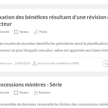
xation des bénéfices résultant d’une révision
cteur
Donnée
Vecteur
Public
te couche de données identifie les périmètres dont la planification
secteur et pour lesquels une plus-value est apportée aux biens imm
C
ise à jour:
26/06/2026
Service public de Wallonie (SPW)
ncessions minières - Série
Donnée
Vecteur
Restreint
 ensemble de données rassemble les limites des concessions minièr