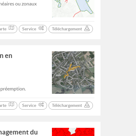
inéaires ou zonaux
arte
Service
Téléchargement
on en
e préemption.
arte
Service
Téléchargement
énagement du