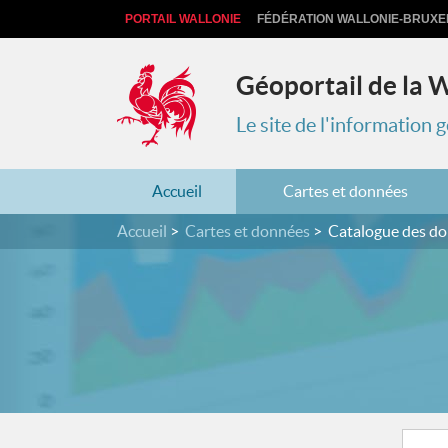
PORTAIL WALLONIE
FÉDÉRATION WALLONIE-BRUXE
Géoportail de la 
Le site de l'information
Accueil
Cartes et données
Accueil
Cartes et données
Catalogue des d