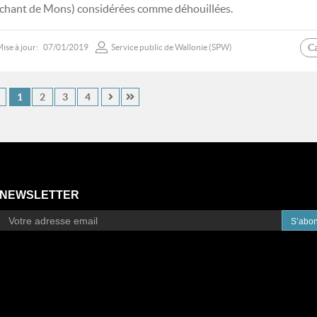
chant de Mons) considérées comme déhouillées.
C
ise à jour:
07/01/2019
Service public de Wallonie (SPW)
1
2
3
4
NEWSLETTER
S’abo