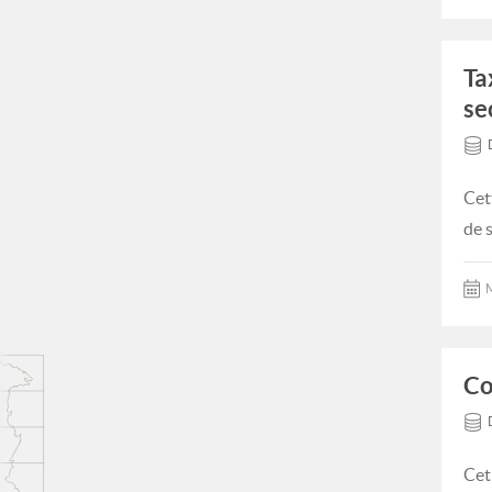
Ta
se
Cet
de 
M
Co
Cet