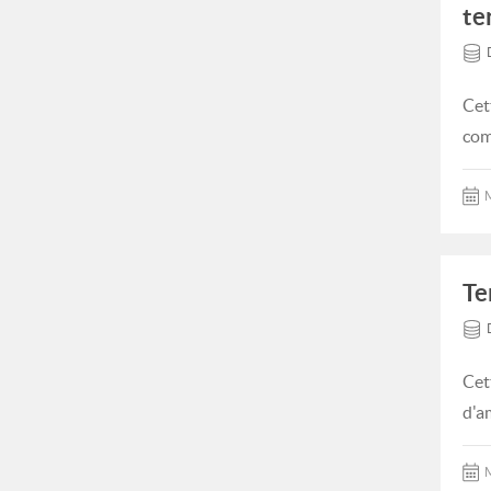
te
Cet
com
M
Te
Cet
d'a
M