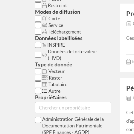
Restreint
Modes de diffusion
Pr
Carte
Service
Téléchargement
Données labellisées
Ces
INSPIRE
Données de forte valeur
(HVD)
M
Type de donnée
Vecteur
Raster
Tabulaire
Pé
Autre
Propriétaires
Cet
Administration Générale de la
d’a
Documentation Patrimoniale
com
(SPF Finances - AGDP)