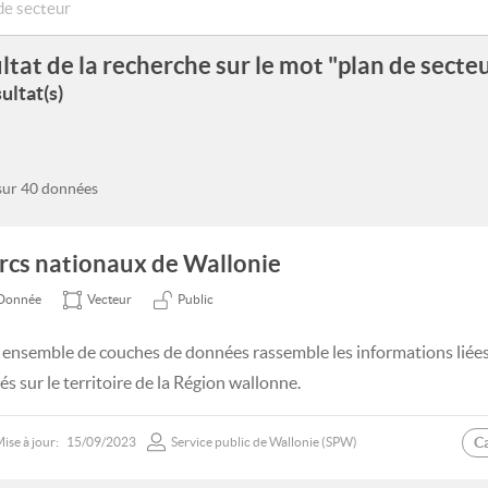
ltat de la recherche sur le mot "plan de secte
ultat(s)
 sur 40 données
rcs nationaux de Wallonie
Donnée
Vecteur
Public
 ensemble de couches de données rassemble les informations liée
és sur le territoire de la Région wallonne.
C
ise à jour:
15/09/2023
Service public de Wallonie (SPW)