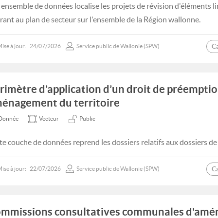
 ensemble de données localise les projets de révision d'éléments l
urant au plan de secteur sur l'ensemble de la Région wallonne.
C
ise à jour:
24/07/2026
Service public de Wallonie (SPW)
rimètre d’application d’un droit de préempti
énagement du territoire
Donnée
Vecteur
Public
te couche de données reprend les dossiers relatifs aux dossiers d
C
ise à jour:
22/07/2026
Service public de Wallonie (SPW)
mmissions consultatives communales d'am