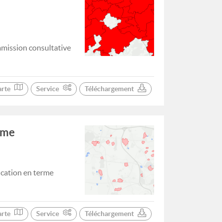
mission consultative
arte
Service
Téléchargement
sme
ication en terme
arte
Service
Téléchargement