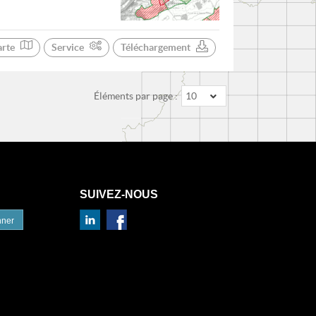
arte
Service
Téléchargement
Éléments par page :
10
SUIVEZ-NOUS
nner