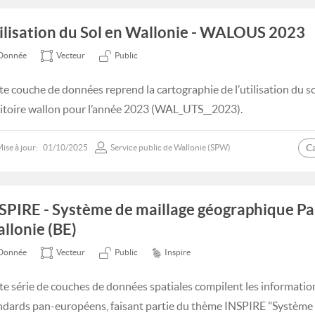
ilisation du Sol en Wallonie - WALOUS 2023
Donnée
Vecteur
Public
te couche de données reprend la cartographie de l’utilisation du s
ritoire wallon pour l’année 2023 (WAL_UTS__2023).
C
ise à jour:
01/10/2025
Service public de Wallonie (SPW)
SPIRE - Système de maillage géographique P
llonie (BE)
Donnée
Vecteur
Public
Inspire
te série de couches de données spatiales compilent les informatio
ndards pan-européens, faisant partie du thème INSPIRE "Système 