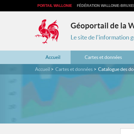
PORTAIL WALLONIE
FÉDÉRATION WALLONIE-BRUXE
Géoportail de la 
Le site de l'information
Accueil
Cartes et données
Accueil
Cartes et données
Catalogue des d