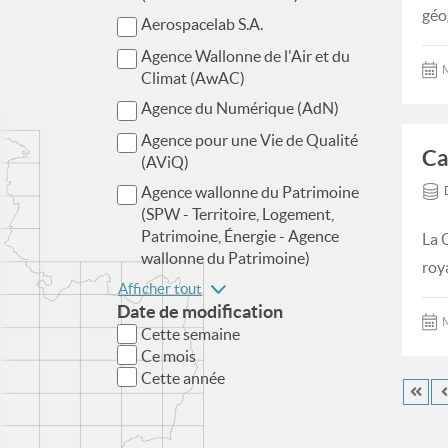
géo
Aerospacelab S.A.
Agence Wallonne de l'Air et du
M
Climat (AwAC)
Agence du Numérique (AdN)
Agence pour une Vie de Qualité
Ca
(AViQ)
Agence wallonne du Patrimoine
(SPW - Territoire, Logement,
Patrimoine, Énergie - Agence
La 
wallonne du Patrimoine)
roy
Afficher tout
Date de modification
M
Cette semaine
Ce mois
Cette année