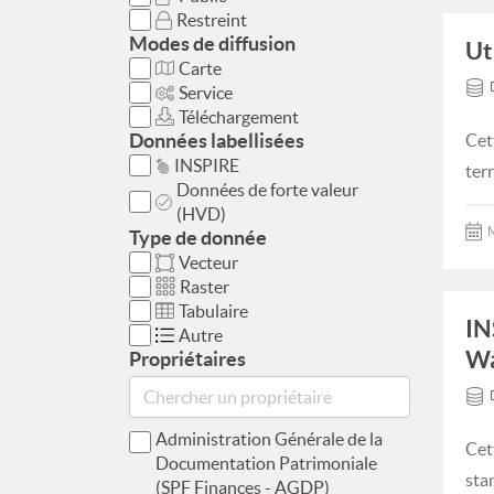
Restreint
Modes de diffusion
Ut
Carte
Service
Téléchargement
Données labellisées
Cet
INSPIRE
ter
Données de forte valeur
(HVD)
M
Type de donnée
Vecteur
Raster
Tabulaire
IN
Autre
Wa
Propriétaires
Administration Générale de la
Cet
Documentation Patrimoniale
sta
(SPF Finances - AGDP)