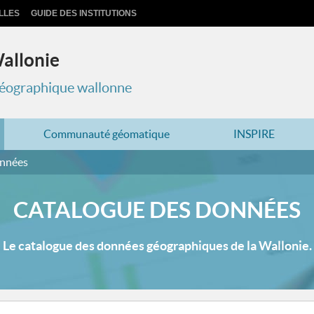
LLES
GUIDE DES INSTITUTIONS
Wallonie
 géographique wallonne
Communauté géomatique
INSPIRE
onnées
CATALOGUE DES DONNÉES
Le catalogue des données géographiques de la Wallonie.