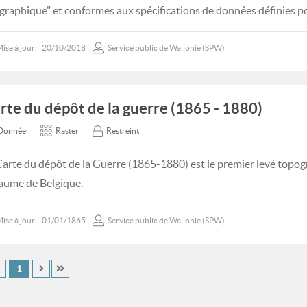
graphique" et conformes aux spécifications de données définies p
ise à jour:
20/10/2018
Service public de Wallonie (SPW)
rte du dépôt de la guerre (1865 - 1880)
Donnée
Raster
Restreint
Carte du dépôt de la Guerre (1865-1880) est le premier levé topogr
aume de Belgique.
ise à jour:
01/01/1865
Service public de Wallonie (SPW)
1