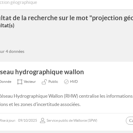
ltat de la recherche sur le mot "projection g
ltat(s)
 sur 4 données
seau hydrographique wallon
Donnée
Vecteur
Public
HVD
Réseau Hydrographique Wallon (RHW) centralise les informations s
lons et les zones d’incertitude associées.
C
ise à jour:
09/10/2025
Service public de Wallonie (SPW)