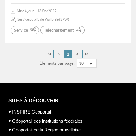
Mise à jour:
13/06/2022
Service public de Wallonie (SPW)
Service
Téléchargement
1
Éléments par page :
10
SITES À DÉCOUVRIR
INSPIRE Geoportal
Géoportail des institutions fédérales
Géoportail de la Région bruxelloise