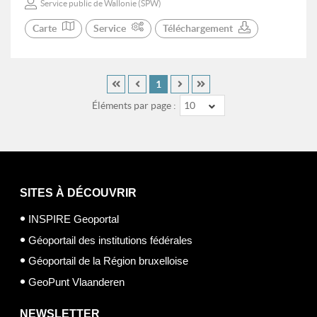
Service public de Wallonie (SPW)
Carte
Service
Téléchargement
1
Éléments par page :
10
SITES À DÉCOUVRIR
INSPIRE Geoportal
Géoportail des institutions fédérales
Géoportail de la Région bruxelloise
GeoPunt Vlaanderen
NEWSLETTER