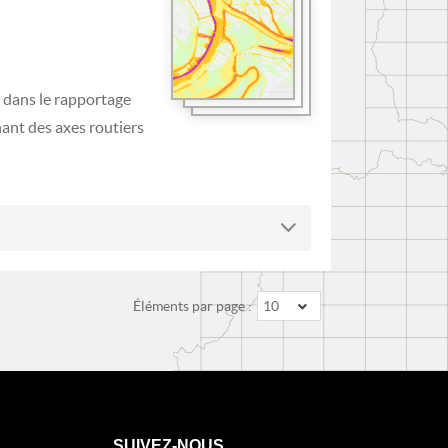
 dans le rapportage
ant des axes routiers
Éléments par page :
10
SUIVEZ-NOUS