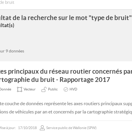
ltat de la recherche sur le mot "type de bruit"
ltat(s)
 sur 9 données
es principaux du réseau routier concernés par
rtographie du bruit - Rapportage 2017
Donnée
Vecteur
Public
HVD
te couche de données représente les axes routiers principaux supp
lions de véhicules par an et concernés par la cartographie stratégiq
ise à jour:
17/10/2018
Service public de Wallonie (SPW)