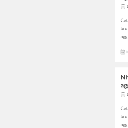
Cet
bru
agg
M
Ni
ag
Cet
bru
agg