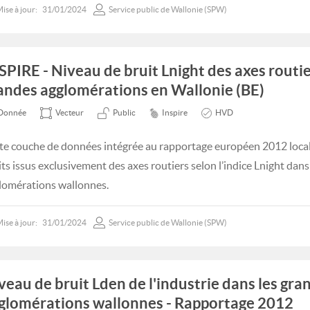
ise à jour:
31/01/2024
Service public de Wallonie (SPW)
SPIRE - Niveau de bruit Lnight des axes routie
andes agglomérations en Wallonie (BE)
Donnée
Vecteur
Public
Inspire
HVD
te couche de données intégrée au rapportage européen 2012 locali
its issus exclusivement des axes routiers selon l’indice Lnight dans
lomérations wallonnes.
ise à jour:
31/01/2024
Service public de Wallonie (SPW)
veau de bruit Lden de l'industrie dans les gra
glomérations wallonnes - Rapportage 2012