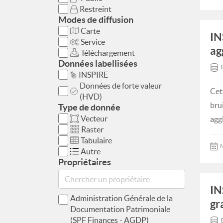
Restreint
Modes de diffusion
Carte
IN
Service
ag
Téléchargement
Données labellisées
INSPIRE
Données de forte valeur
Cet
(HVD)
bru
Type de donnée
Vecteur
agg
Raster
Tabulaire
M
Autre
Propriétaires
IN
Administration Générale de la
gr
Documentation Patrimoniale
(SPF Finances - AGDP)