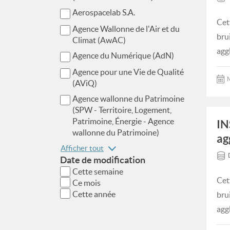
Aerospacelab S.A.
Cet
Agence Wallonne de l'Air et du
bru
Climat (AwAC)
agg
Agence du Numérique (AdN)
Agence pour une Vie de Qualité
M
(AViQ)
Agence wallonne du Patrimoine
(SPW - Territoire, Logement,
Patrimoine, Énergie - Agence
IN
wallonne du Patrimoine)
ag
Afficher tout
Date de modification
Cette semaine
Cet
Ce mois
Cette année
bru
agg