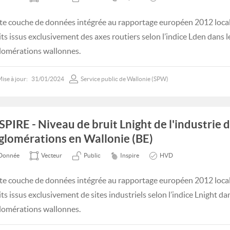
te couche de données intégrée au rapportage européen 2012 locali
its issus exclusivement des axes routiers selon l’indice Lden dans 
lomérations wallonnes.
ise à jour:
31/01/2024
Service public de Wallonie (SPW)
SPIRE - Niveau de bruit Lnight de l'industrie 
glomérations en Wallonie (BE)
Donnée
Vecteur
Public
Inspire
HVD
te couche de données intégrée au rapportage européen 2012 locali
its issus exclusivement de sites industriels selon l’indice Lnight da
lomérations wallonnes.