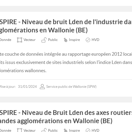
SPIRE - Niveau de bruit Lden de l'industrie da
glomérations en Wallonie (BE)
Donnée
Vecteur
Public
Inspire
HVD
te couche de données intégrée au rapportage européen 2012 locali
its issus exclusivement de sites industriels selon l’indice Lden dan
lomérations wallonnes.
ise à jour:
31/01/2024
Service public de Wallonie (SPW)
SPIRE - Niveau de Bruit Lden des axes routier
andes agglomérations en Wallonie (BE)
Donnée
Vecteur
Public
Inspire
HVD