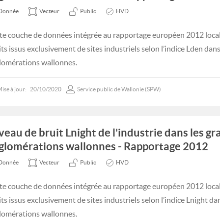
Donnée
Vecteur
Public
HVD
te couche de données intégrée au rapportage européen 2012 locali
its issus exclusivement de sites industriels selon l’indice Lden dan
lomérations wallonnes.
ise à jour:
20/10/2020
Service public de Wallonie (SPW)
veau de bruit Lnight de l'industrie dans les g
glomérations wallonnes - Rapportage 2012
Donnée
Vecteur
Public
HVD
te couche de données intégrée au rapportage européen 2012 locali
its issus exclusivement de sites industriels selon l’indice Lnight da
lomérations wallonnes.