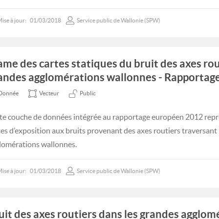
ise à jour:
01/03/2018
Service public de Wallonie (SPW)
ame des cartes statiques du bruit des axes rou
andes agglomérations wallonnes - Rapportag
Donnée
Vecteur
Public
te couche de données intégrée au rapportage européen 2012 repr
tes d’exposition aux bruits provenant des axes routiers traversant
lomérations wallonnes.
ise à jour:
01/03/2018
Service public de Wallonie (SPW)
uit des axes routiers dans les grandes agglom