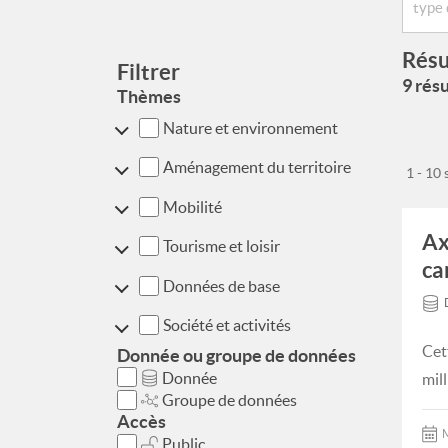
Résu
Filtrer
9 résu
Thèmes
Nature et environnement
Aménagement du territoire
1 - 10
Mobilité
Ax
Tourisme et loisir
ca
Données de base
Société et activités
Cet
Donnée ou groupe de données
Donnée
mil
Groupe de données
Accès
M
Public