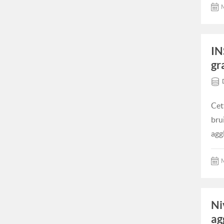
M
IN
gr
Cet
bru
agg
M
Ni
ag