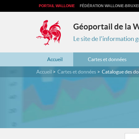
PORTAIL WALLONIE
FÉDÉRATION WALLONIE-BRUXE
Géoportail de la 
Le site de l'information
Accueil
Cartes et données
Accueil
Cartes et données
Catalogue des d