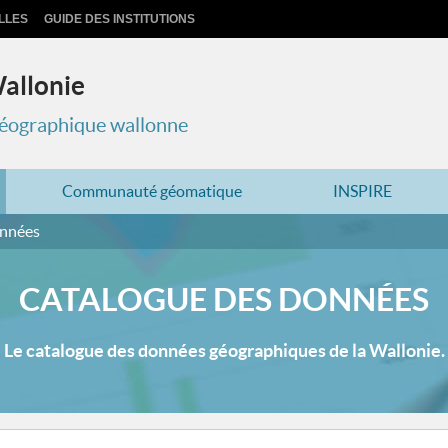
LLES
GUIDE DES INSTITUTIONS
Wallonie
 géographique wallonne
Communauté géomatique
INSPIRE
onnées
CATALOGUE DES DONNÉES
Le catalogue des données géographiques de la Wallonie.