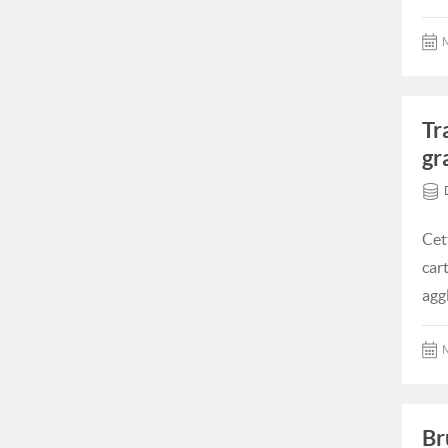
M
Tr
gr
Cet
car
agg
M
Br