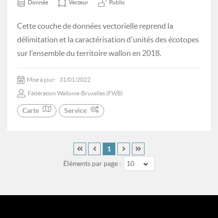
Donnée
Vecteur
Public
Cette couche de données vectorielle reprend la
délimitation et la caractérisation d'unités des écotopes
sur l'ensemble du territoire wallon en 2018.
Mise à jour:
31/01/2022
Fédération Wallonie-Bruxelles (FWB)
Carte
Service
1
Éléments par page :
10