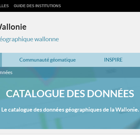
LLES
GUIDE DES INSTITUTIONS
Wallonie
 géographique wallonne
Communauté géomatique
INSPIRE
onnées
CATALOGUE DES DONNÉES
Le catalogue des données géographiques de la Wallonie.