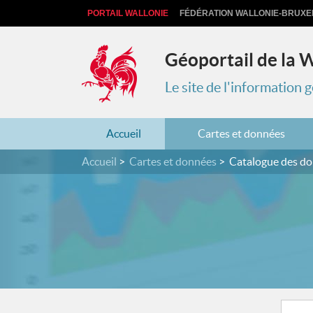
PORTAIL WALLONIE
FÉDÉRATION WALLONIE-BRUXE
Géoportail de la 
Le site de l'information
Accueil
Cartes et données
Accueil
Cartes et données
Catalogue des d