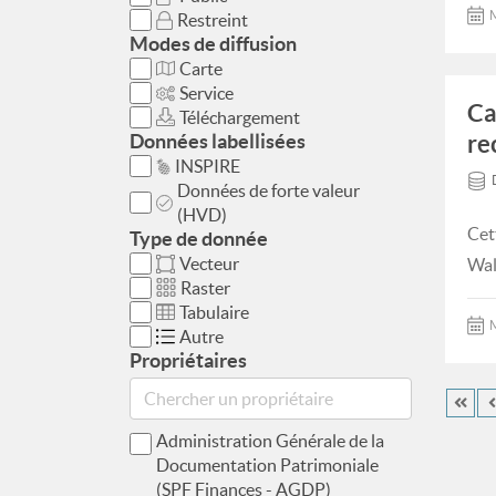
M
Restreint
Modes de diffusion
Carte
Service
Ca
Téléchargement
Données labellisées
re
INSPIRE
Données de forte valeur
(HVD)
Cet
Type de donnée
Vecteur
Wal
Raster
Tabulaire
M
Autre
Propriétaires
Administration Générale de la
Documentation Patrimoniale
(SPF Finances - AGDP)