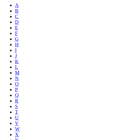
A
B
C
D
E
F
G
H
I
J
K
L
M
N
O
P
Q
R
S
T
U
V
W
X