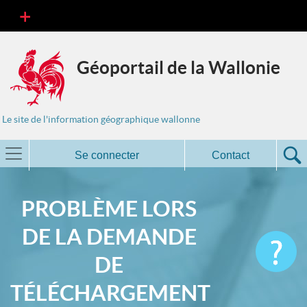
Géoportail de la Wallonie
Le site de l'information géographique wallonne
Se connecter
Contact
PROBLÈME LORS
DE LA DEMANDE
DE
TÉLÉCHARGEMENT