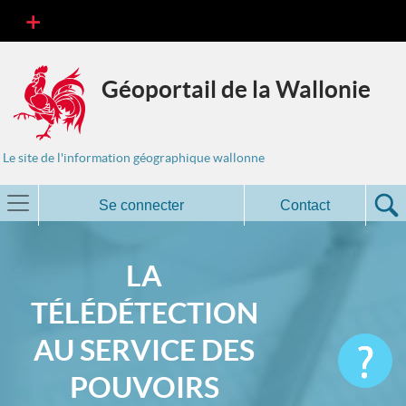
Géoportail de la Wallonie
Le site de l'information géographique wallonne
Se connecter
Contact
LA
TÉLÉDÉTECTION
AU SERVICE DES
POUVOIRS