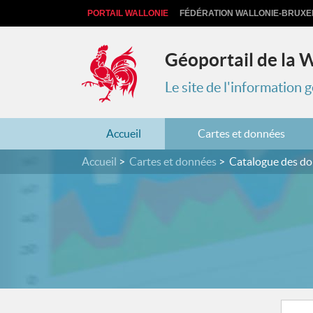
PORTAIL WALLONIE
FÉDÉRATION WALLONIE-BRUXE
Géoportail de la 
Le site de l'information
Accueil
Cartes et données
Accueil
Cartes et données
Catalogue des d