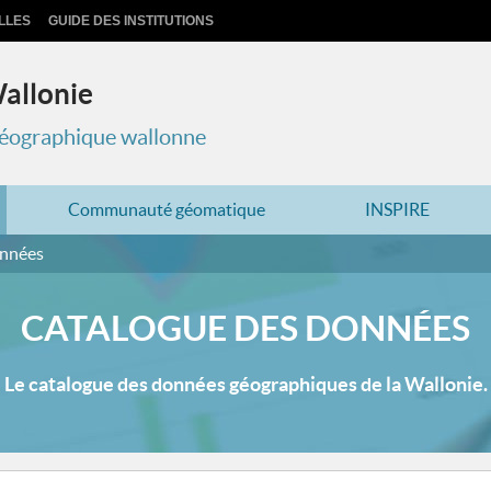
LLES
GUIDE DES INSTITUTIONS
Wallonie
 géographique wallonne
Communauté géomatique
INSPIRE
onnées
CATALOGUE DES DONNÉES
Le catalogue des données géographiques de la Wallonie.