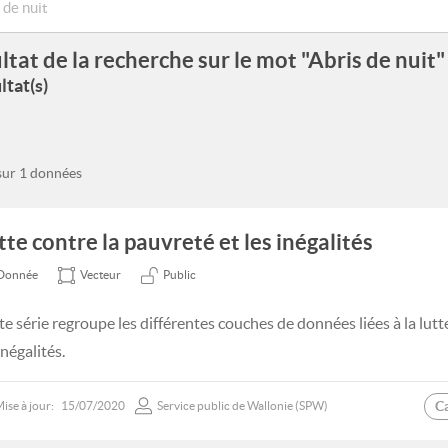
ltat de la recherche sur le mot "Abris de nuit"
ltat(s)
 sur 1 données
tte contre la pauvreté et les inégalités
Donnée
Vecteur
Public
te série regroupe les différentes couches de données liées à la lutt
inégalités.
C
ise à jour:
15/07/2020
Service public de Wallonie (SPW)