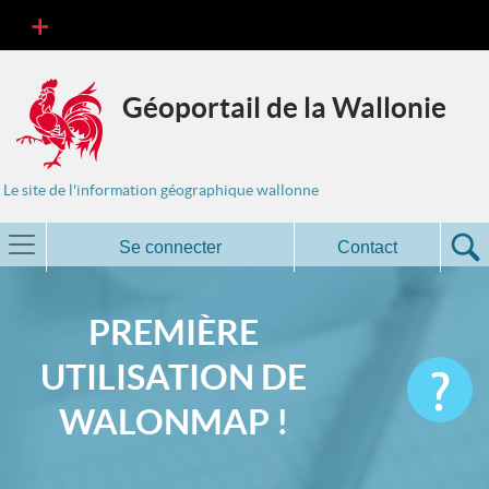
Géoportail de la Wallonie
Le site de l'information géographique wallonne
Se connecter
Contact
PREMIÈRE
UTILISATION DE
WALONMAP !