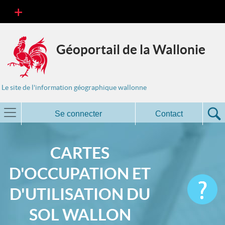
Géoportail de la Wallonie
Le site de l'information géographique wallonne
Se connecter
Contact
CARTES
D'OCCUPATION ET
D'UTILISATION DU
SOL WALLON