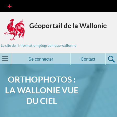
Géoportail de la Wallonie
Le site de l'information géographique wallonne
Se connecter
Contact
ORTHOPHOTOS :
LA WALLONIE VUE
DU CIEL