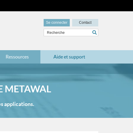
Se connecter
Contact
Ressources
Aide et support
DE METAWAL
s applications.