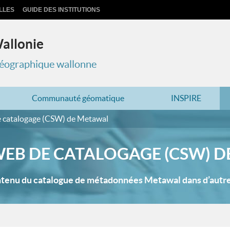
LLES
GUIDE DES INSTITUTIONS
Wallonie
 géographique wallonne
Communauté géomatique
INSPIRE
e catalogage (CSW) de Metawal
WEB DE CATALOGAGE (CSW) 
ntenu du catalogue de métadonnées Metawal dans d’autre