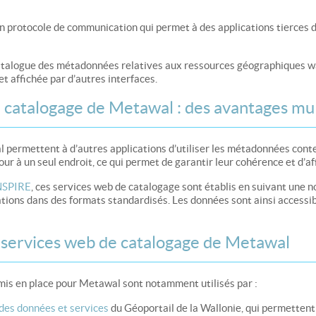
un protocole de communication qui permet à des applications tierces d
catalogue des métadonnées relatives aux ressources géographiques wa
t affichée par d’autres interfaces.
e catalogage de Metawal : des avantages mul
 permettent à d’autres applications d’utiliser les métadonnées cont
r à un seul endroit, ce qui permet de garantir leur cohérence et d’aff
INSPIRE
, ces services web de catalogage sont établis en suivant une no
ions dans des formats standardisés. Les données sont ainsi accessibl
s services web de catalogage de Metawal
mis en place pour Metawal sont notamment utilisés par :
des données et services
du Géoportail de la Wallonie, qui permettent 