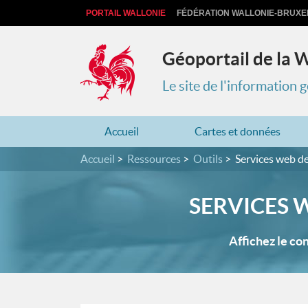
PORTAIL WALLONIE
FÉDÉRATION WALLONIE-BRUXE
Géoportail de la 
Le site de l'information
Accueil
Cartes et données
Accueil
Ressources
Outils
Services web d
SERVICES 
Affichez le co