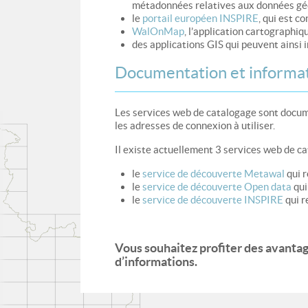
métadonnées relatives aux données géog
le
portail européen INSPIRE
, qui est c
WalOnMap
, l’application cartographiq
des applications GIS qui peuvent ainsi 
Documentation et informat
Les services web de catalogage sont docu
les adresses de connexion à utiliser.
Il existe actuellement 3 services web de cat
le
service de découverte Metawal
qui r
le
service de découverte Open data
qui
le
service de découverte INSPIRE
qui r
Vous souhaitez profiter des avanta
d’informations.