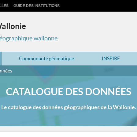
LLES
GUIDE DES INSTITUTIONS
Wallonie
 géographique wallonne
Communauté géomatique
INSPIRE
onnées
CATALOGUE DES DONNÉES
Le catalogue des données géographiques de la Wallonie.