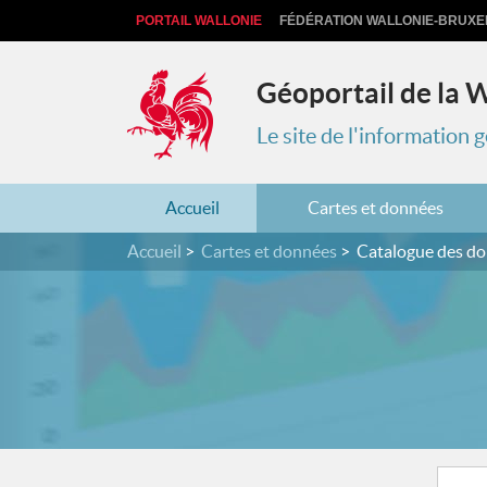
PORTAIL WALLONIE
FÉDÉRATION WALLONIE-BRUXE
Géoportail de la 
Le site de l'information
Accueil
Cartes et données
Accueil
Cartes et données
Catalogue des d