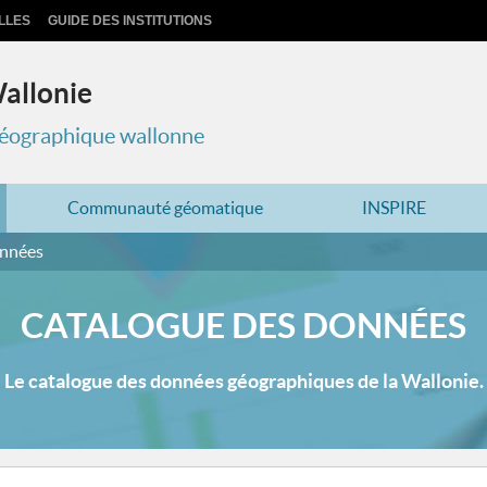
LLES
GUIDE DES INSTITUTIONS
Wallonie
 géographique wallonne
Communauté géomatique
INSPIRE
onnées
CATALOGUE DES DONNÉES
Le catalogue des données géographiques de la Wallonie.