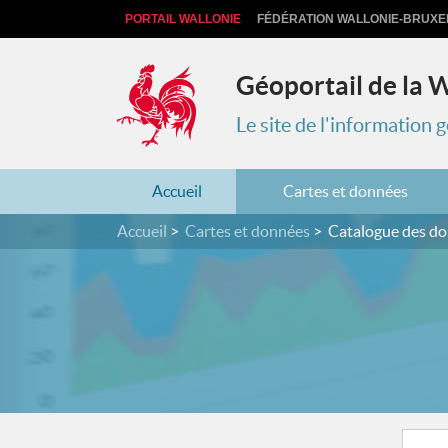
PORTAIL WALLONIE
FÉDÉRATION WALLONIE-BRUXE
Géoportail de la 
Le site de l'information
Accueil
Cartes et données
Accueil
Cartes et données
Catalogue des d