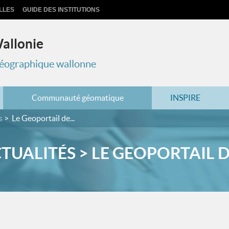
LLES
GUIDE DES INSTITUTIONS
Wallonie
 géographique wallonne
Communauté géomatique
INSPIRE
s
Le Geoportail de...
TUALITÉS > LE GEOPORTAIL DE