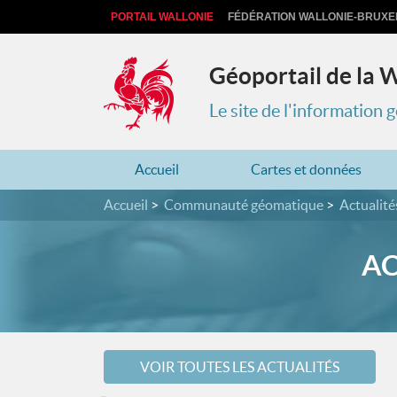
PORTAIL WALLONIE
FÉDÉRATION WALLONIE-BRUXE
Géoportail de la 
Le site de l'information
Accueil
Cartes et données
Accueil
Communauté géomatique
Actualité
AC
VOIR TOUTES LES ACTUALITÉS