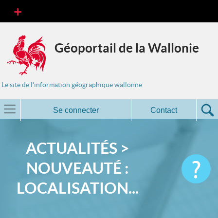
Géoportail de la Wallonie
Le site de l'information géographique wallonne
Se connecter
Contact
ACTUALITÉS >
NOUVEAUTÉ :
LOCALISATION...