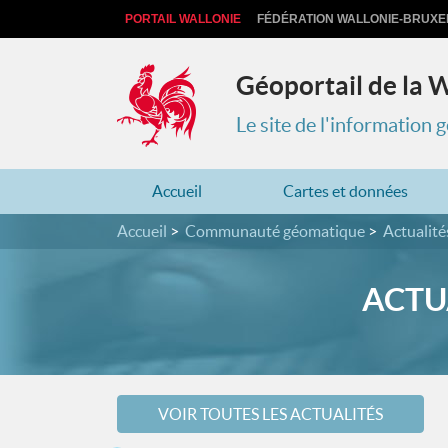
PORTAIL WALLONIE
FÉDÉRATION WALLONIE-BRUXE
Géoportail de la 
Le site de l'information
Accueil
Cartes et données
Accueil
Communauté géomatique
Actualité
ACTUA
VOIR TOUTES LES ACTUALITÉS