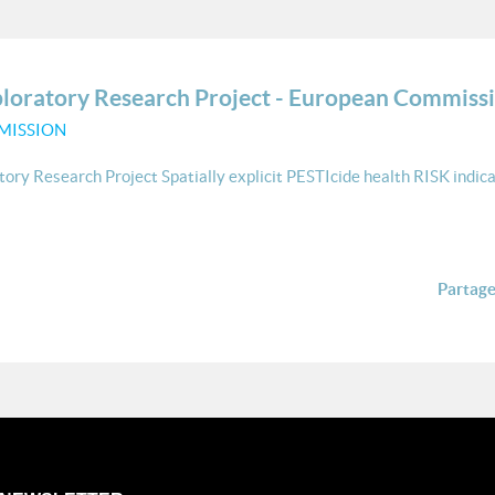
xploratory Research Project - European Commiss
MISSION
atory Research Project Spatially explicit PESTIcide health RISK indica
Partager