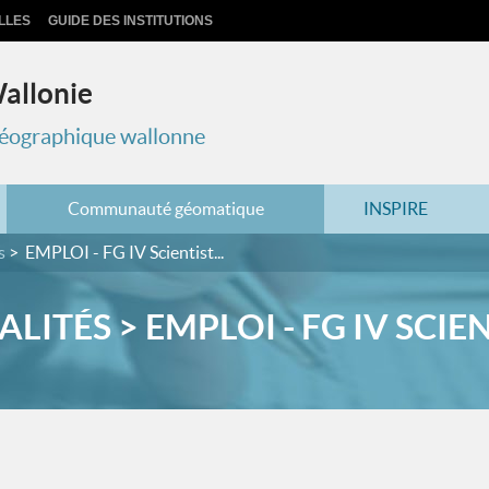
LLES
GUIDE DES INSTITUTIONS
Wallonie
 géographique wallonne
Communauté géomatique
INSPIRE
s
EMPLOI - FG IV Scientist...
LITÉS > EMPLOI - FG IV SCIENT