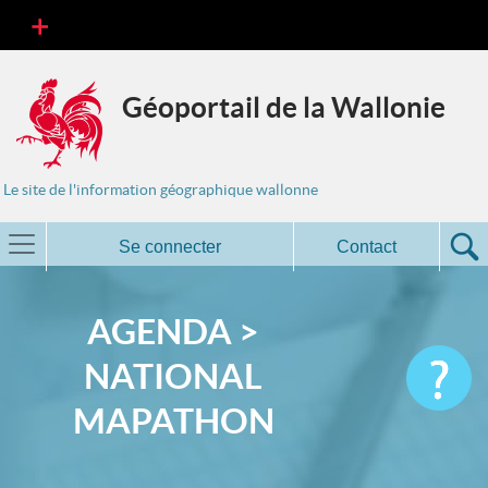
Géoportail de la Wallonie
Le site de l'information géographique wallonne
Se connecter
Contact
AGENDA >
NATIONAL
MAPATHON