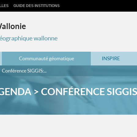
LLES
GUIDE DES INSTITUTIONS
Wallonie
 géographique wallonne
Communauté géomatique
INSPIRE
Conférence SIGGIS:...
GENDA > CONFÉRENCE SIGGIS:.