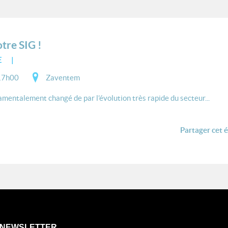
tre SIG !
E
17h00
Zaventem
amentalement changé de par l’évolution très rapide du secteur...
Partager cet 
NEWSLETTER