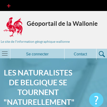
Géoportail de la Wallonie
Le site de l'information géographique wallonne
Se connecter
Contact
LES NATURALISTES
DE BELGIQUE SE
TOURNENT
"NATURELLEMENT"