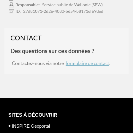
Responsable:
Service public de Wallonie (SPW)
ID:
27d81071-2d26-4080-b6a4-b8171ef69ded
CONTACT
Des questions sur ces données ?
Contactez-nous via notre
formulaire de contact
.
SITES À DÉCOUVRIR
INSPIRE Geoportal