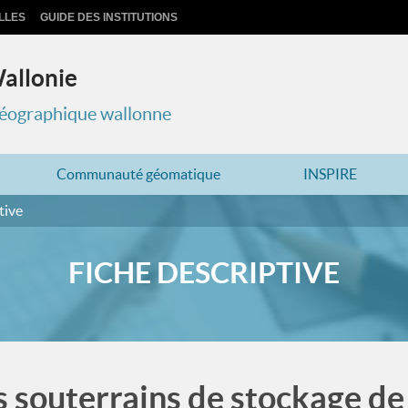
LLES
GUIDE DES INSTITUTIONS
Wallonie
 géographique wallonne
Communauté géomatique
INSPIRE
tive
FICHE DESCRIPTIVE
 souterrains de stockage de