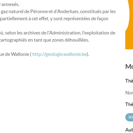
y annexés.
 gaz naturel de Péronne et d'Anderlues, constitués par les
artiellement à cet effet, y sont représentées de façon
, selon les archives de l'Administration, l'exploitation de
 cartographiés en tant que zones déhouillées.
que de Wallonie (
http://geologie.wallonie.be
).
Mo
Thè
Non
Thè
SO
Aut