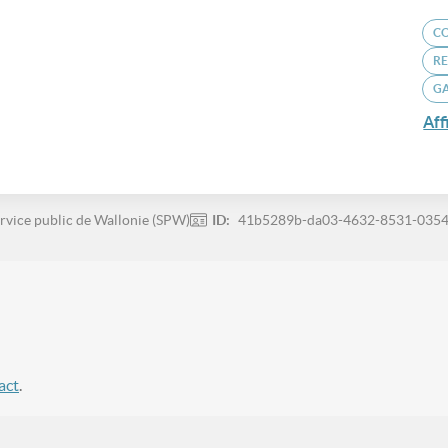
CO
RE
G
Aff
rvice public de Wallonie (SPW)
ID:
41b5289b-da03-4632-8531-035
act
.