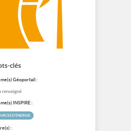
ts-clés
me(s) Géoportail :
 renseigné
me(s) INSPIRE :
URCES D'ÉNERGIE
re(s) :