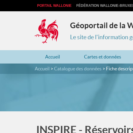
PORTAIL WALLONIE
FÉDÉRATION WALLONIE-BRUXE
Géoportail de la 
Le site de l'information
Accueil
Cartes et données
Accueil
Catalogue des données
Fiche descrip
INSPIRE - Réservoirs