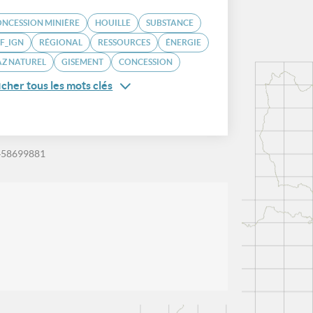
NCESSION MINIÈRE
HOUILLE
SUBSTANCE
F_IGN
RÉGIONAL
RESSOURCES
ÉNERGIE
AZ NATUREL
GISEMENT
CONCESSION
icher tous les mots clés
458699881