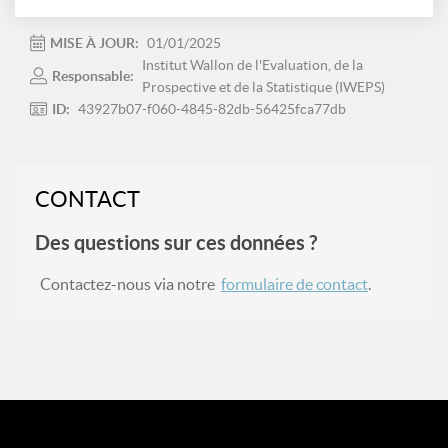
MISE À JOUR:
01/01/2025
Institut Wallon de l'Evaluation, de la
Responsable:
Prospective et de la Statistique (IWEPS)
ID:
43927b07-f060-4845-82db-56425fca77db
CONTACT
Des questions sur ces données ?
Contactez-nous via notre
formulaire de contact
.