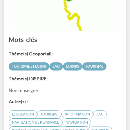
Mots-clés
Thème(s) Géoportail :
TOURISME ET LOISIR
EAU
LOISIRS
TOURISME
Thème(s) INSPIRE :
Non renseigné
Autre(s) :
LÉGISLATION
TOURISME
INFORMATION
EAU
NAVIGATION DE PLAISANCE
NAVIGATION