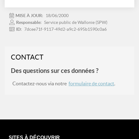
MISE À JOUR:
18/06/2000
Responsable:
Service public de Wallonie (SPW)
ID:
7dcee71f-9117-49d2-a9c2-695b1590c0a6
CONTACT
Des questions sur ces données ?
Contactez-nous via notre
formulaire de contact
.
SITES À DÉCOUVRIR