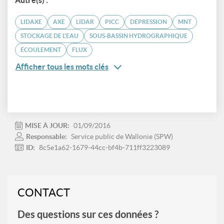
Autre(s) :
LIDAXE
AXE
LIDAR
PICC
DÉPRESSION
MNT
STOCKAGE DE L'EAU
SOUS-BASSIN HYDROGRAPHIQUE
ÉCOULEMENT
FLUX
Afficher tous les mots clés
MISE À JOUR:
01/09/2016
Responsable:
Service public de Wallonie (SPW)
ID:
8c5e1a62-1679-44cc-bf4b-711ff3223089
CONTACT
Des questions sur ces données ?