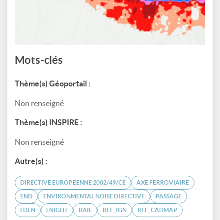
Mots-clés
Thème(s) Géoportail :
Non renseigné
Thème(s) INSPIRE :
Non renseigné
Autre(s) :
DIRECTIVE EUROPÉENNE 2002/49/CE
AXE FERROVIAIRE
END
ENVIRONMENTAL NOISE DIRECTIVE
PASSAGE
LDEN
LNIGHT
RAIL
REF_IGN
REF_CADMAP