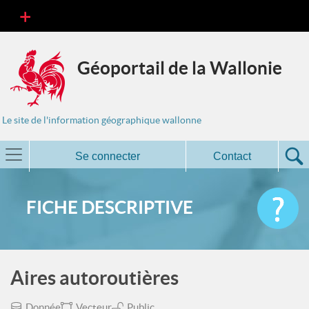
Géoportail de la Wallonie
Le site de l'information géographique wallonne
Se connecter
Contact
FICHE DESCRIPTIVE
Aires autoroutières
Donnée
Vecteur
Public