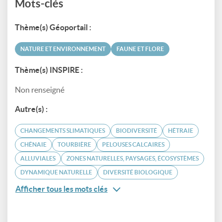
Mots-clés
Thème(s) Géoportail :
NATURE ET ENVIRONNEMENT
FAUNE ET FLORE
Thème(s) INSPIRE :
Non renseigné
Autre(s) :
CHANGEMENTS SLIMATIQUES
BIODIVERSITÉ
HÊTRAIE
CHÊNAIE
TOURBIÈRE
PELOUSES CALCAIRES
ALLUVIALES
ZONES NATURELLES, PAYSAGES, ÉCOSYSTÈMES
DYNAMIQUE NATURELLE
DIVERSITÉ BIOLOGIQUE
Afficher tous les mots clés