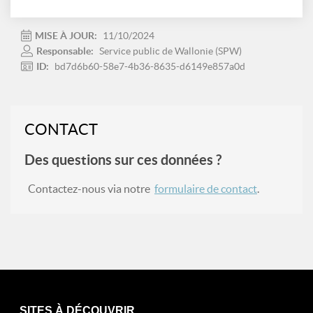
MISE À JOUR:
11/10/2024
Responsable:
Service public de Wallonie (SPW)
ID:
bd7d6b60-58e7-4b36-8635-d6149e857a0d
CONTACT
Des questions sur ces données ?
Contactez-nous via notre
formulaire de contact
.
SITES À DÉCOUVRIR