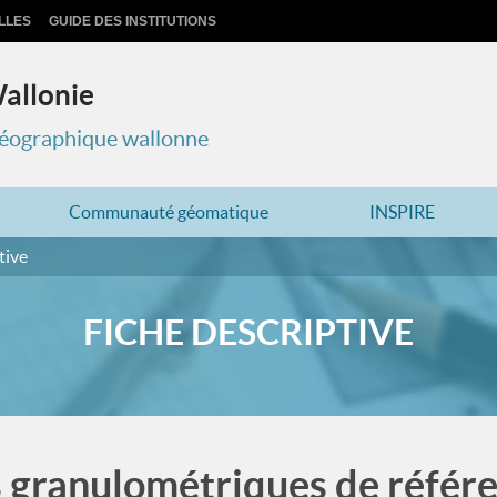
LLES
GUIDE DES INSTITUTIONS
Wallonie
 géographique wallonne
Communauté géomatique
INSPIRE
tive
FICHE DESCRIPTIVE
s granulométriques de référe