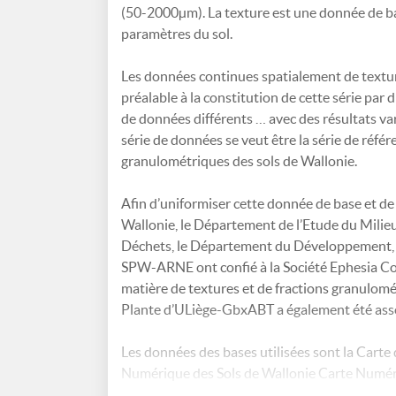
(50-2000µm). La texture est une donnée de base
paramètres du sol.
Les données continues spatialement de textur
préalable à la constitution de cette série par 
de données différents … avec des résultats var
série de données se veut être la série de référ
granulométriques des sols de Wallonie.
Afin d’uniformiser cette donnée de base et de j
Wallonie, le Département de l’Etude du Milieu
Déchets, le Département du Développement, de
SPW-ARNE ont confié à la Société Ephesia Cons
matière de textures et de fractions granulomé
Plante d’ULiège-GbxABT a également été ass
Les données des bases utilisées sont la Carte
Numérique des Sols de Wallonie Carte Numér
https://geoportail.wallonie.be/catalogue/