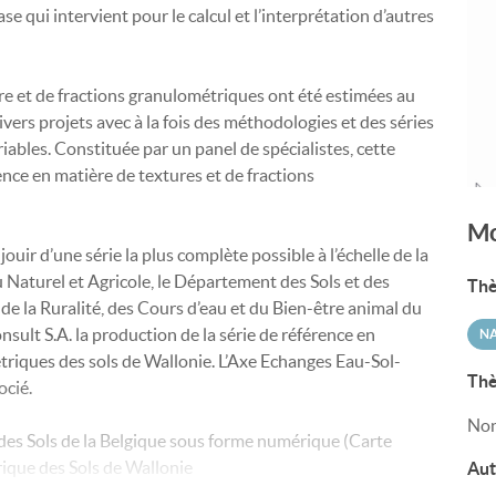
 qui intervient pour le calcul et l’interprétation d’autres
e et de fractions granulométriques ont été estimées au
divers projets avec à la fois des méthodologies et des séries
iables. Constituée par un panel de spécialistes, cette
ence en matière de textures et de fractions
Mo
ouir d’une série la plus complète possible à l’échelle de la
 Naturel et Agricole, le Département des Sols et des
Thè
 la Ruralité, des Cours d’eau et du Bien-être animal du
ult S.A. la production de la série de référence en
N
triques des sols de Wallonie. L’Axe Echanges Eau-Sol-
Thè
ocié.
Non
 des Sols de la Belgique sous forme numérique (Carte
ique des Sols de Wallonie
Aut
38c2a87e-d38a-4359-9899-9d4a6b9f0c2a.html
) et la base