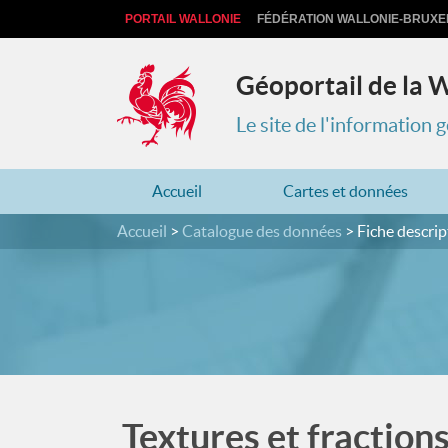
PORTAIL WALLONIE
FÉDÉRATION WALLONIE-BRUXE
Géoportail de la 
Le site de l'information
Accueil
Cartes et données
Accueil
Catalogue des données
Fiche descrip
Textures et fraction