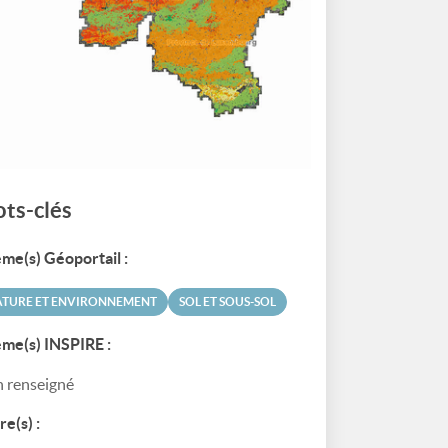
ts-clés
me(s) Géoportail :
ATURE ET ENVIRONNEMENT
SOL ET SOUS-SOL
me(s) INSPIRE :
 renseigné
re(s) :