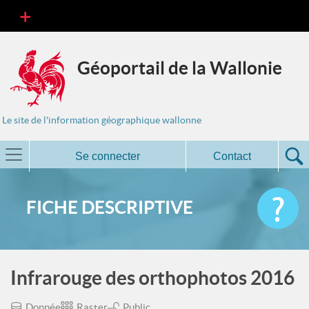
Géoportail de la Wallonie
Le site de l'information géographique wallonne
Se connecter
Contact
FICHE DESCRIPTIVE
Infrarouge des orthophotos 2016
Donnée
Raster
Public