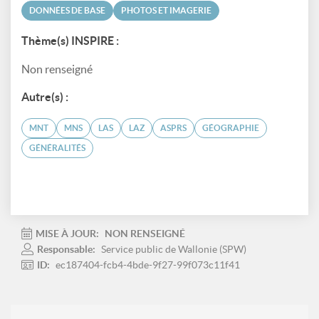
DONNÉES DE BASE
PHOTOS ET IMAGERIE
Thème(s) INSPIRE :
Non renseigné
Autre(s) :
MNT
MNS
LAS
LAZ
ASPRS
GÉOGRAPHIE
GÉNÉRALITÉS
MISE À JOUR:
NON RENSEIGNÉ
Responsable:
Service public de Wallonie (SPW)
ID:
ec187404-fcb4-4bde-9f27-99f073c11f41