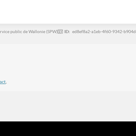
rvice public de Wallonie (SPW)
ID:
ed8ef8a2-a1eb-4f60-9342-b904
act
.