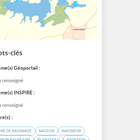
ts-clés
me(s) Géoportail :
 renseigné
me(s) INSPIRE :
 renseigné
re(s) :
NE DE BAIGNADE
NAGEUR
BAIGNEUR
ISON BALNÉAIRE
PLAN D'EAU
NATATION