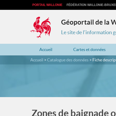
PORTAIL WALLONIE
FÉDÉRATION WALLONIE-BRUXE
Géoportail de la 
Le site de l'information
Accueil
Cartes et données
Accueil
Catalogue des données
Fiche descrip
Zones de baignade of