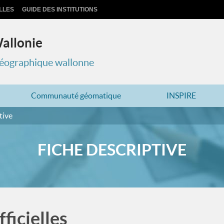
LLES
GUIDE DES INSTITUTIONS
Wallonie
 géographique wallonne
Communauté géomatique
INSPIRE
tive
FICHE DESCRIPTIVE
ficielles