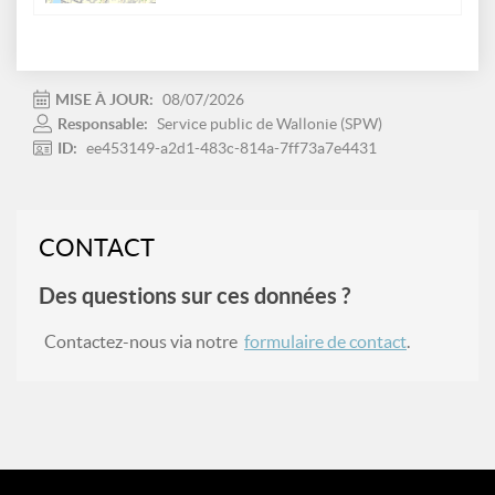
MISE À JOUR:
08/07/2026
Responsable:
Service public de Wallonie (SPW)
ID:
ee453149-a2d1-483c-814a-7ff73a7e4431
CONTACT
Des questions sur ces données ?
Contactez-nous via notre
formulaire de contact
.