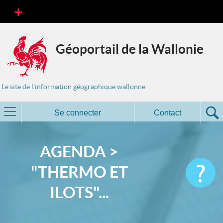
Géoportail de la Wallonie
Le site de l'information géographique wallonne
Se connecter
Contact
AGENDA >
"THERMO ET
ILOTS"...