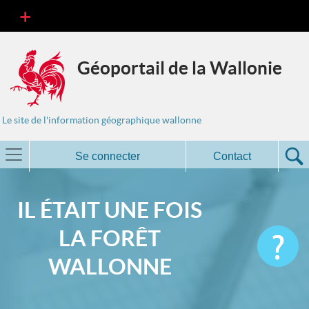
Géoportail de la Wallonie
Le site de l'information géographique wallonne
Se connecter
Contact
IL ÉTAIT UNE FOIS
LA FORÊT
WALLONNE