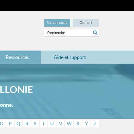
Se connecter
Contact
Ressources
Aide et support
LLONIE
lonne.
O
P
Q
R
S
T
U
V
W
X
Y
Z