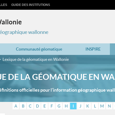
LLES
GUIDE DES INSTITUTIONS
Wallonie
 géographique wallonne
Communauté géomatique
INSPIRE
Lexique de la géomatique en Wallonie
UE DE LA GÉOMATIQUE EN WA
éfinitions officielles pour l’information géographique wal
A
B
C
D
E
F
G
H
I
J
K
L
M
N