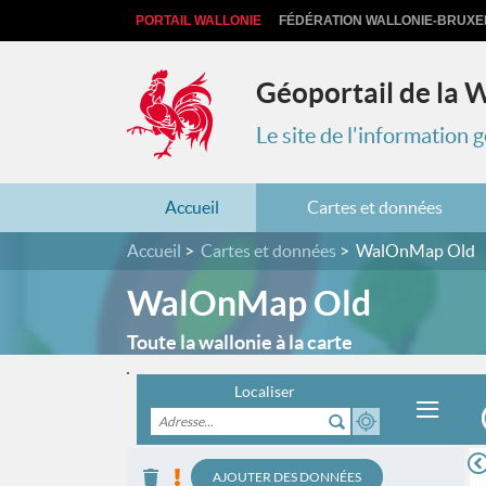
PORTAIL WALLONIE
FÉDÉRATION WALLONIE-BRUXE
Géoportail de la 
Le site de l'information
Accueil
Cartes et données
Accueil
Cartes et données
WalOnMap Old
WalOnMap Old
Toute la wallonie à la carte