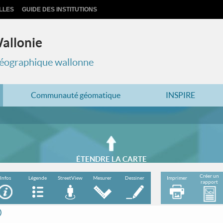
LLES
GUIDE DES INSTITUTIONS
Wallonie
 géographique wallonne
Communauté géomatique
INSPIRE
ÉTENDRE LA CARTE