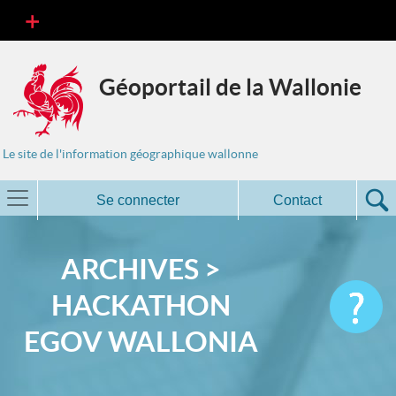
Géoportail de la Wallonie
Le site de l'information géographique wallonne
Se connecter
Contact
ARCHIVES >
HACKATHON
EGOV WALLONIA