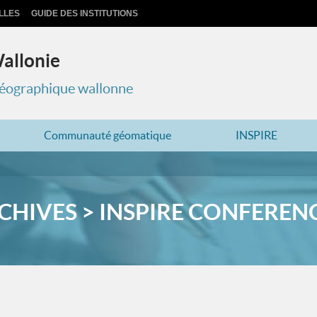
LLES
GUIDE DES INSTITUTIONS
Wallonie
 géographique wallonne
Communauté géomatique
INSPIRE
CHIVES > INSPIRE CONFERENCE