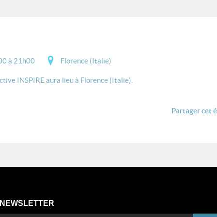
00 à 21h00
Florence (Italie)
tive INSPIRE aura lieu à Florence (Italie).
Partager cet 
NEWSLETTER