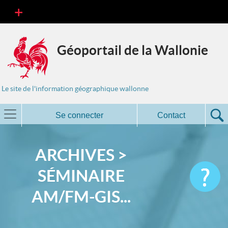
Géoportail de la Wallonie
Le site de l'information géographique wallonne
Se connecter
Contact
ARCHIVES >
SÉMINAIRE
AM/FM-GIS...