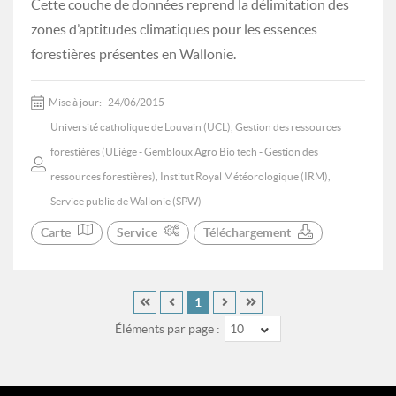
Cette couche de données reprend la délimitation des
zones d’aptitudes climatiques pour les essences
forestières présentes en Wallonie.
Mise à jour:
24/06/2015
Université catholique de Louvain (UCL), Gestion des ressources
forestières (ULiège - Gembloux Agro Bio tech - Gestion des
ressources forestières), Institut Royal Météorologique (IRM),
Service public de Wallonie (SPW)
Carte
Service
Téléchargement
1
Éléments par page :
10