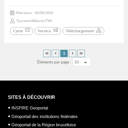
Mise à jour:
04/08/2026
Tourisme Wallonie (TW)
Carte
Service
Téléchargement
1
Éléments par page :
10
SITES À DÉCOUVRIR
INSPIRE Geoportal
Géoportail des institutions fédérales
Géoportail de la Région bruxelloise